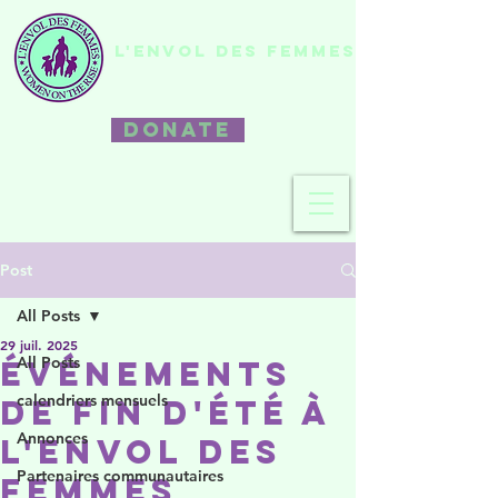
L'ENVOL DES FEMMES
DONATE
Post
All Posts
29 juil. 2025
All Posts
Événements
calendriers mensuels
de fin d'été à
Annonces
L'Envol des
Partenaires communautaires
femmes