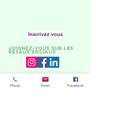
Inscrivez vous
Joignez-vous sur les
résaux sociaux
Remerciements
Phone
Email
Facebook